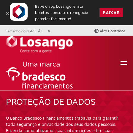
Baixe o app Losango: emita
×
BAIXAR
boletos, consulte e renegocie
parcelas facilmente!
A+
A-
Alto Contraste
Tamanho do texto:
|
PROTEÇÃO DE DADOS
O Banco Bradesco Financiamentos trabalha para garantir
toda segurança e privacidade dos seus dados pessoais.
Entenda como utilizamos suas informações e tire suas