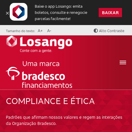
Baixe o app Losango: emita
×
BAIXAR
boletos, consulte e renegocie
parcelas facilmente!
A+
A-
Alto Contraste
Tamanho do texto:
|
COMPLIANCE E ÉTICA
Padrões que afirmam nossos valores e regem as interações
da Organização Bradesco.